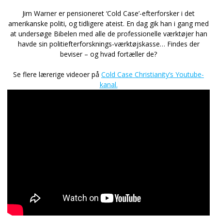
Jim Warner er pensioneret ‘Cold Case’-efterforsker i det
amerikanske politi, og tidligere ateist. En dag gik han i gang med
at undersøge Bibelen med alle de professionelle værktøjer han
havde sin politiefterforsknings-værktøjskasse… Findes der
beviser – og hvad fortæller de?
Se flere lærerige videoer på
Cold Case Christianity’s Youtube-
kanal.