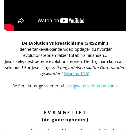
De Evolution vs kreationisme (34:52 min.)
I denne tankevækkende video opdager du hvordan
evolutionsteorien falder totalt fra hinanden…
Jesus selv, destruerede evolutionsteorien. Det tog ham kun ca. 5
sekunder! For Jesus sagde:
“I begyndelsen skabte Gud manden
og kvinden”
(Markus 10:6)
.
Se flere lærerige videoer på
Livingwaters’ Youtube-kanal
E V A N G E L I E T
(de gode nyheder)