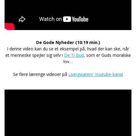
De Gode Nyheder
(10:19 min.)
I denne video kan du se et eksempel på, hvad der kan ske, når
et menneske spejler sig selv i
De Ti Bud
, som er Guds moralske
lov…
Se flere lærerige videoer på
Livingwaters’ Youtube-kanal