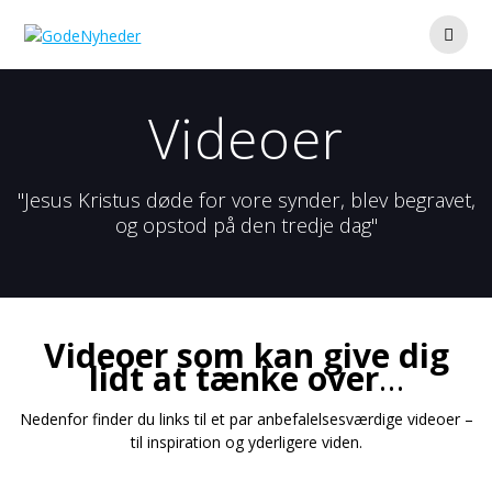
Skip
to
content
Videoer
"Jesus Kristus døde for vore synder, blev begravet,
og opstod på den tredje dag"
Videoer
som kan give dig
lidt at tænke over
…
Nedenfor finder du links til et par anbefalelsesværdige videoer –
til inspiration og yderligere viden.