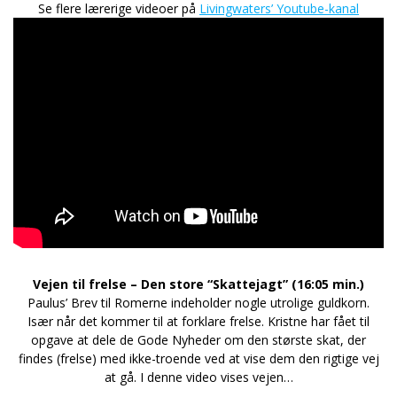
Se flere lærerige videoer på
Livingwaters’ Youtube-kanal
Vejen til frelse – Den store “Skattejagt”
(16:05 min.)
Paulus’ Brev til Romerne indeholder nogle utrolige guldkorn.
Især når det kommer til at forklare frelse. Kristne har fået til
opgave at dele de Gode Nyheder om den største skat, der
findes (frelse) med ikke-troende ved at vise dem den rigtige vej
at gå. I denne video vises vejen…